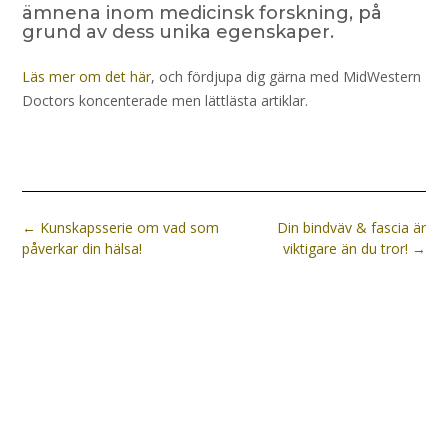
ämnena inom medicinsk forskning, på
grund av dess unika egenskaper.
Läs mer om det här
, och fördjupa dig gärna med MidWestern
Doctors koncenterade men lättlästa artiklar.
Post
←
Kunskapsserie om vad som
Din bindväv & fascia är
navigation
påverkar din hälsa!
viktigare än du tror!
→