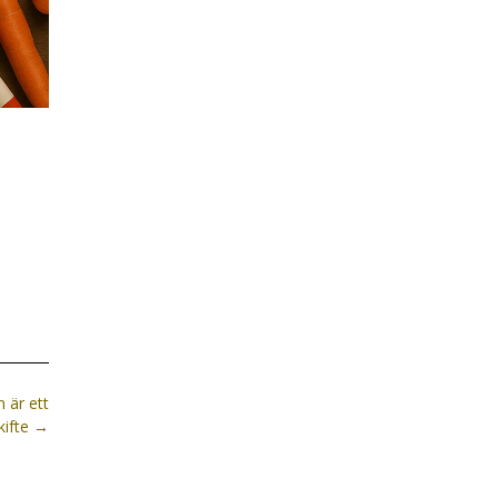
 är ett
kifte
→