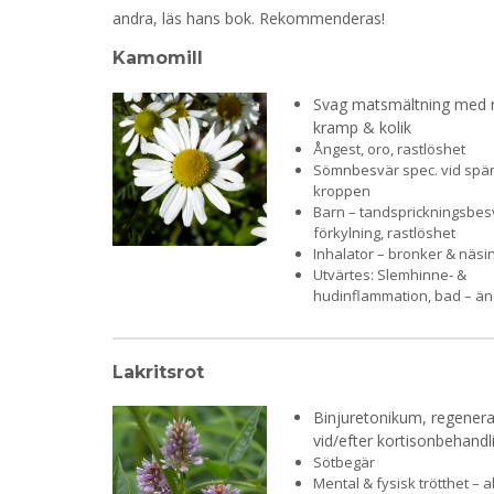
andra, läs hans bok. Rekommenderas!
Kamomill
Svag matsmältning med n
kramp & kolik
Ångest, oro, rastlöshet
Sömnbesvär spec. vid spän
kroppen
Barn – tandsprickningsbesv
förkylning, rastlöshet
Inhalator – bronker & näs
Utvärtes: Slemhinne- &
hudinflammation, bad – ä
Lakritsrot
Binjuretonikum, regenera
vid/efter kortisonbehandl
Sötbegär
Mental & fysisk trötthet – a