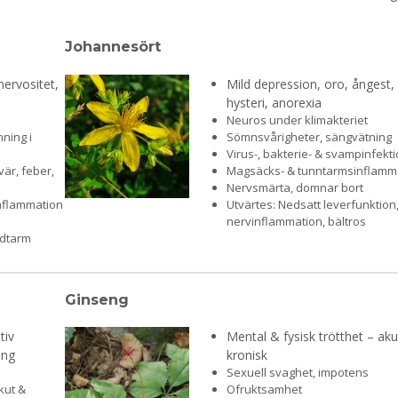
Johannesört
ervositet,
Mild depression, oro, ångest,
hysteri, anorexia
Neuros under klimakteriet
ning i
Sömnsvårigheter, sängvätning
Virus-, bakterie- & svampinfekt
är, feber,
Magsäcks- & tunntarmsinflamm
Nervsmärta, domnar bort
inflammation
Utvärtes: Nedsatt leverfunktion
nervinflammation, bältros
ndtarm
Ginseng
tiv
Mental & fysisk trötthet – ak
ing
kronisk
Sexuell svaghet, impotens
kut &
Ofruktsamhet