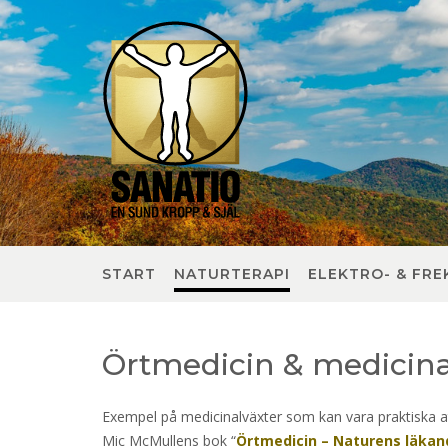
Skip
to
content
START
NATURTERAPI
ELEKTRO- & FRE
Örtmedicin & medicina
Exempel på medicinalväxter som kan vara praktiska a
Mic McMullens bok “
Örtmedicin – Naturens läkan