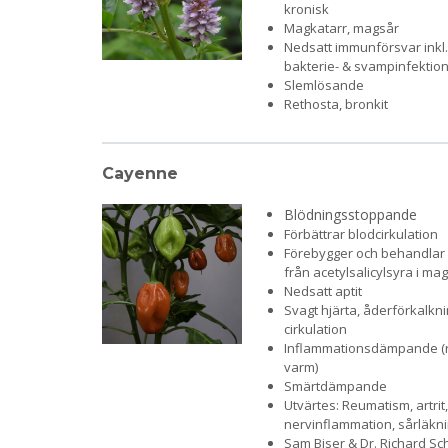
kronisk
Magkatarr, magsår
Nedsatt immunförsvar inkl. 
bakterie- & svampinfektio
Slemlösande
Rethosta, bronkit
Cayenne
Blödningsstoppande
Förbättrar blodcirkulation
Förebygger och behandlar 
från acetylsalicylsyra i m
Nedsatt aptit
Svagt hjärta, åderförkalkni
cirkulation
Inflammationsdämpande (
varm)
Smärtdämpande
Utvärtes: Reumatism, artrit,
nervinflammation, sårläkn
Sam Biser & Dr. Richard Sc