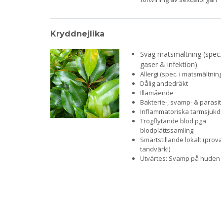
Kryddnejlika
Svag matsmältning (spec
gaser & infektion)
Allergi (spec. i matsmältning
Dålig andedräkt
Illamående
Bakterie-, svamp- & parasit
Inflammatoriska tarmsjuk
Trögflytande blod pga
blodplättssamling
Smärtstillande lokalt (prov
tandvärk!)
Utvärtes: Svamp på huden