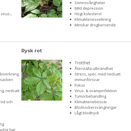
Sömnsvårigheter
Mild depression
virus-,
Högt kolesterol
n
Klimakteriesvettning
Minskar drogberoende
Rysk rot
Trötthet
Återställa utbrändhet
biverkning
Stress, spec. med nedsatt
agsäcken
immunförsvar
Fokus
ng, nedsatt
Virus- & svampinfektion
Tumörbehandling
röd och
Klimakteriebesvär
Blodsockersvängningar
Lågt blodtryck
ing
hulze har