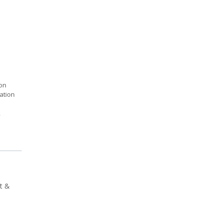
ion
ation
,
ut &