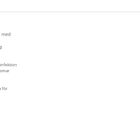
. med
)
infektion
domar
a för