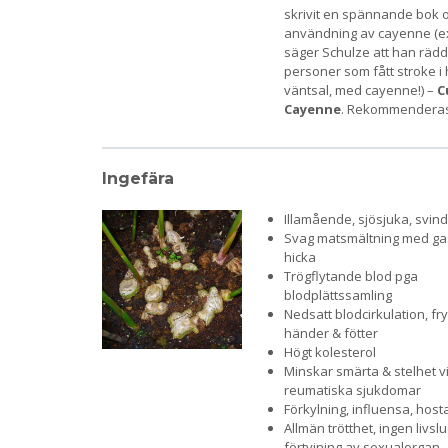
skrivit en spännande bok 
användning av cayenne (e
säger Schulze att han rädd
personer som fått stroke i
väntsal, med cayenne!) –
C
Cayenne
. Rekommenderas 
Ingefära
Illamående, sjösjuka, svinde
Svag matsmältning med gas
hicka
Trögflytande blod pga
blodplättssamling
Nedsatt blodcirkulation, fry
händer & fötter
Högt kolesterol
Minskar smärta & stelhet v
reumatiska sjukdomar
Förkylning, influensa, host
Allmän trötthet, ingen livslu
förtvining av sexualorgan