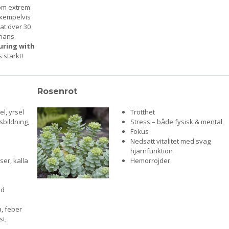
om extrem
xempelvis
at över 30
 hans
uring with
starkt!
Rosenrot
l, yrsel
Trötthet
bildning,
Stress – både fysisk & mental
Fokus
Nedsatt vitalitet med svag
hjärnfunktion
ser, kalla
Hemorrojder
id
a, feber
st,