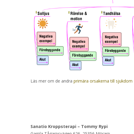
Läs mer om de andra
primära orsakerna till sjukdo
Sanatio Kroppsterapi – Tommy Rypi
Gamla Tågarpsvägen 626, 25356 Mörarp