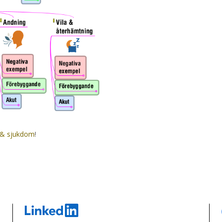
m & sjukdom
!