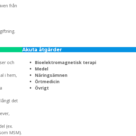
även från
iftning.
Akuta åtgärder
tser och
Bioelektromagnetisk terapi
Medel
al i hem,
Näringsämnen
Örtmedicin
na
Övrigt
 långt det
lever,
el (ex.
 (som MSM).