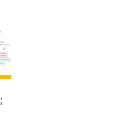
da)
id