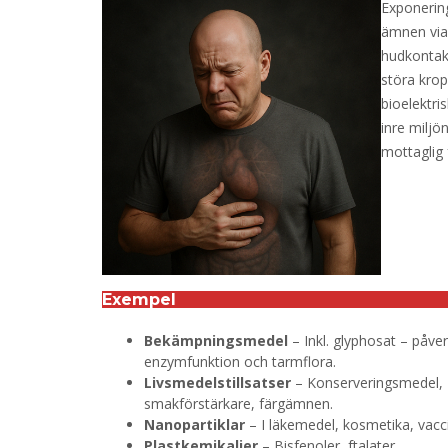
Exponerin
ämnen via 
hudkontakt
störa kro
bioelektr
inre miljö
mottaglig
Exempel
Bekämpningsmedel
– Inkl. glyphosat – påve
enzymfunktion och tarmflora.
Livsmedelstillsatser
– Konserveringsmedel,
smakförstärkare, färgämnen.
Nanopartiklar
– I läkemedel, kosmetika, vacci
Plastkemikalier
– Bisfenoler, ftalater.