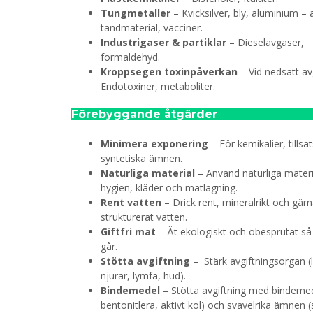
Tungmetaller
– Kvicksilver, bly, aluminium – 
tandmaterial, vacciner.
Industrigaser & partiklar
– Dieselavgaser,
formaldehyd.
Kroppsegen toxinpåverkan
– Vid nedsatt avg
Endotoxiner, metaboliter.
Förebyggande åtgärder
Minimera exponering
– För kemikalier, tillsa
syntetiska ämnen.
Naturliga material
– Använd naturliga materi
hygien, kläder och matlagning.
Rent vatten
– Drick rent, mineralrikt och gär
strukturerat vatten.
Giftfri mat
– Ät ekologiskt och obesprutat så
går.
Stötta avgiftning
– Stärk avgiftningsorgan (
njurar, lymfa, hud).
Bindemedel
– Stötta avgiftning med bindemed
bentonitlera, aktivt kol) och svavelrika ämnen