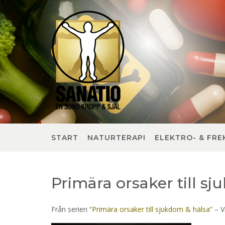
Skip
to
content
START
NATURTERAPI
ELEKTRO- & FRE
Primära orsaker till sj
Från serien “
Primära orsaker till sjukdom & hälsa”
– V