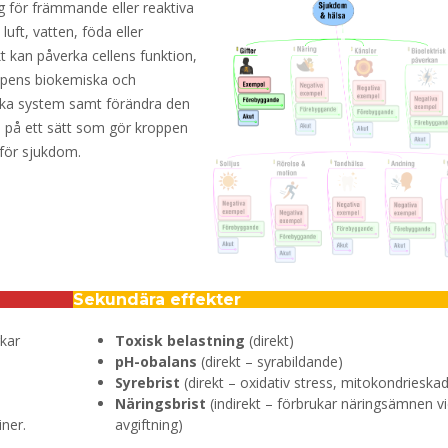
g för främmande eller reaktiva
luft, vatten, föda eller
 kan påverka cellens funktion,
ppens biokemiska och
iska system samt förändra den
n på ett sätt som gör kroppen
 för sjukdom.
Sekundära effekter
rkar
Toxisk belastning
(direkt)
pH-obalans
(direkt – syrabildande)
Syrebrist
(direkt – oxidativ stress, mitokondrieska
Näringsbrist
(indirekt – förbrukar näringsämnen v
ner.
avgiftning)