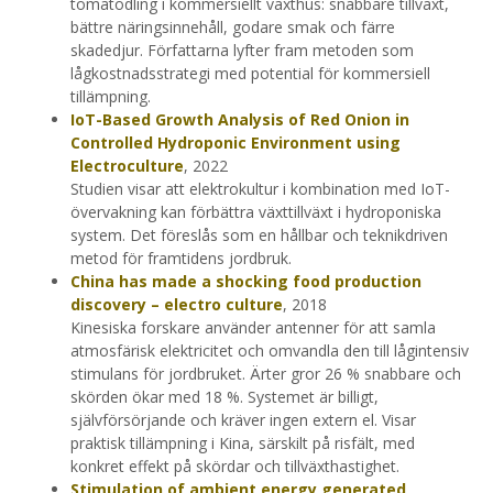
tomatodling i kommersiellt växthus: snabbare tillväxt,
bättre näringsinnehåll, godare smak och färre
skadedjur. Författarna lyfter fram metoden som
lågkostnadsstrategi med potential för kommersiell
tillämpning.
IoT-Based Growth Analysis of Red Onion in
Controlled Hydroponic Environment using
Electroculture
, 2022
Studien visar att elektrokultur i kombination med IoT-
övervakning kan förbättra växttillväxt i hydroponiska
system. Det föreslås som en hållbar och teknikdriven
metod för framtidens jordbruk.
China has made a shocking food production
discovery – electro culture
, 2018
Kinesiska forskare använder antenner för att samla
atmosfärisk elektricitet och omvandla den till lågintensiv
stimulans för jordbruket. Ärter gror 26 % snabbare och
skörden ökar med 18 %. Systemet är billigt,
självförsörjande och kräver ingen extern el. Visar
praktisk tillämpning i Kina, särskilt på risfält, med
konkret effekt på skördar och tillväxthastighet.
Stimulation of ambient energy generated