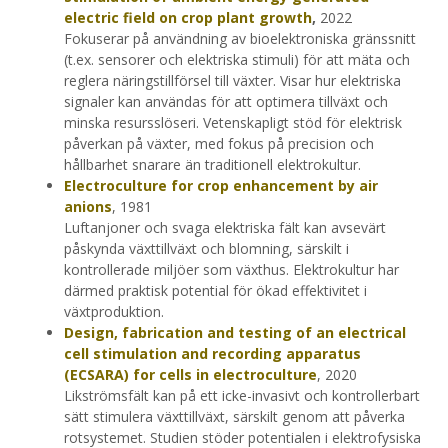
electric field on crop plant growth
,
2022
Fokuserar på användning av bioelektroniska gränssnitt
(t.ex. sensorer och elektriska stimuli) för att mäta och
reglera näringstillförsel till växter. Visar hur elektriska
signaler kan användas för att optimera tillväxt och
minska resursslöseri. Vetenskapligt stöd för elektrisk
påverkan på växter, med fokus på precision och
hållbarhet snarare än traditionell elektrokultur.
Electroculture for crop enhancement by air
anions
, 1981
Luftanjoner och svaga elektriska fält kan avsevärt
påskynda växttillväxt och blomning, särskilt i
kontrollerade miljöer som växthus. Elektrokultur har
därmed praktisk potential för ökad effektivitet i
växtproduktion.
Design, fabrication and testing of an electrical
cell stimulation and recording apparatus
(ECSARA) for cells in electroculture
, 2020
Likströmsfält kan på ett icke-invasivt och kontrollerbart
sätt stimulera växttillväxt, särskilt genom att påverka
rotsystemet. Studien stöder potentialen i elektrofysiska