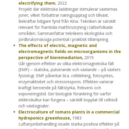
electrifying them
, 2022
Projekt där elektriska laddningar stimulerar växternas
joner, vilket förbättrar näringsupptag och tillväxt.
Bekräftar tidigare fynd från Kina. Tekniken är särskilt
relevant för framtida matförsörjning i tätbefolkade
områden. Sammanfattar teknikens ekologiska och
jordbruksmässiga potential i praktisk tillämpning.
The effects of electric, magnetic and
electromagnetic fields on microorganisms in the
perspective of bioremediation
,
2019
Går igenom effekter av olika elektromagnetiska fält
(EMF) – statiska, pulserande och växlande – på växters
fysiologi. EMF påverkar bl.a. celldelning, fotosyntes,
enzymaktivitet och stressrespons. Effekten varierar
kraftigt beroende på fältstyrka, frekvens och
exponeringstid. Ger biologisk förankring för varför
elektrokultur kan fungera – särskilt kopplat till cellnivå
och växtsignaler.
Electroculture of tomato plants in a commercial
hydroponics greenhouse
,
1983
Luftanjonbehandling visade starka positiva effekter på