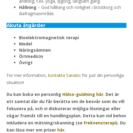
andning, t.ex. yoga, qigong, långsam gång.
Hållning
– God hållning och rörlighet i bröstkorg och
diafragmaområde.
Akuta åtgärder
Bioelektromagnetisk terapi
Medel
Näringsämnen
Örtmedicin
Övrigt
För mer information,
kontakta Sanatio
för just din personliga
situation!
Du kan boka en personlig
Hälso-guidning här
. Det är
ett samtal där du får berätta om de besvär som du vill
fokusera på, och vi diskuterar möjliga lösningar eller
vägar framåt till en handlingsplan. Detta kan vid behov
inkludera en mätning/skanning (se
Frekvensterapi
). Du
kan läsa mer om priser
här
.