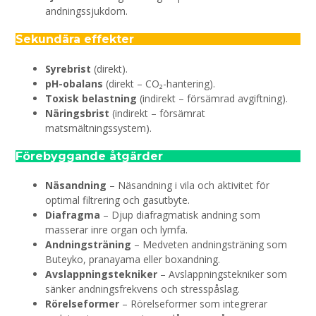
andningssjukdom.
Sekundära effekter
Syrebrist
(direkt).
pH-obalans
(direkt – CO₂-hantering).
Toxisk belastning
(indirekt – försämrad avgiftning).
Näringsbrist
(indirekt – försämrat
matsmältningssystem).
Förebyggande åtgärder
Näsandning
– Näsandning i vila och aktivitet för
optimal filtrering och gasutbyte.
Diafragma
– Djup diafragmatisk andning som
masserar inre organ och lymfa.
Andningsträning
– Medveten andningsträning som
Buteyko, pranayama eller boxandning.
Avslappningstekniker
– Avslappningstekniker som
sänker andningsfrekvens och stresspåslag.
Rörelseformer
– Rörelseformer som integrerar